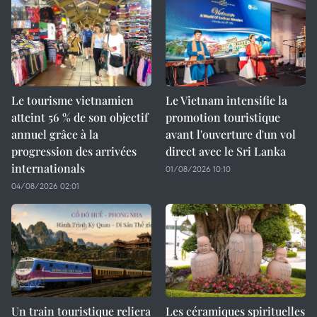
Le tourisme vietnamien
Le Vietnam intensifie la
atteint 56 % de son objectif
promotion touristique
annuel grâce à la
avant l'ouverture d'un vol
progression des arrivées
direct avec le Sri Lanka
internationals
01/08/2026 10:10
04/08/2026 02:01
Un train touristique reliera
Les céramiques spirituelles