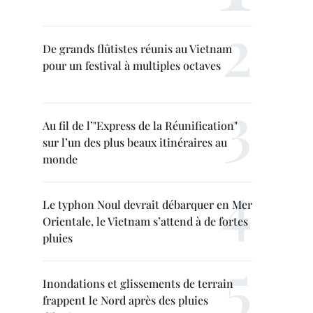
De grands flûtistes réunis au Vietnam
pour un festival à multiples octaves
Au fil de l’"Express de la Réunification"
sur l’un des plus beaux itinéraires au
monde
Le typhon Noul devrait débarquer en Mer
Orientale, le Vietnam s’attend à de fortes
pluies
Inondations et glissements de terrain
frappent le Nord après des pluies