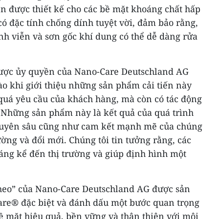
n được thiết kế cho các bề mặt khoáng chất hấp
 có đặc tính chống dính tuyệt vời, đảm bảo rằng,
nh viễn và sơn gốc khí dung có thể dễ dàng rửa
được ủy quyền của Nano-Care Deutschland AG
hào khi giới thiệu những sản phẩm cải tiến này
quá yêu cầu của khách hàng, mà còn có tác động
. Những sản phẩm này là kết quả của quá trình
chuyên sâu cũng như cam kết mạnh mẽ của chúng
ường và đổi mới. Chúng tôi tin tưởng rằng, các
áng kể đến thị trường và giúp định hình một
theo” của Nano-Care Deutschland AG được sản
are® đặc biệt và đánh dấu một bước quan trọng
ề mặt hiệu quả, bền vững và thân thiện với môi