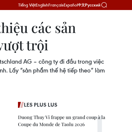
Tiếng Việt
English
Français
Español
Русский
中文
hiệu các sản
ượt trội
land AG – công ty đi đầu trong việc
nh. Lấy “sản phẩm thế hệ tiếp theo” làm
LES PLUS LUS
Duong Thuy Vi frappe un grand coup à la
Coupe du Monde de Taolu 2026