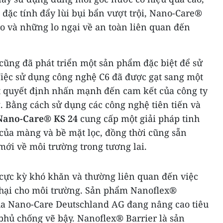
đặc tính đẩy lùi bụi bẩn vượt trội, Nano-Care®
o và những lo ngại về an toàn liên quan đến
.
ũng đã phát triển một sản phẩm đặc biệt để sử
Việc sử dụng công nghệ C6 đã được gạt sang một
t quyết định nhấn mạnh đến cam kết của công ty
. Bằng cách sử dụng các công nghệ tiên tiến và
Nano-Care® KS 24
cung cấp một giải pháp tinh
của màng và bề mặt lọc, đồng thời cũng sẵn
mới về môi trường trong tương lai.
 cực kỳ khó khăn và thường liên quan đến việc
ó hại cho môi trường. Sản phẩm Nanoflex®
ủa Nano-Care Deutschland AG đang nâng cao tiêu
phủ chống vẽ bậy. Nanoflex® Barrier là sản