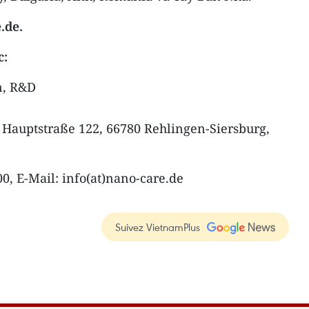
.de.
c:
n, R&D
Hauptstraße 122, 66780 Rehlingen-Siersburg,
0, E‐Mail: info(at)nano‐care.de
Suivez VietnamPlus