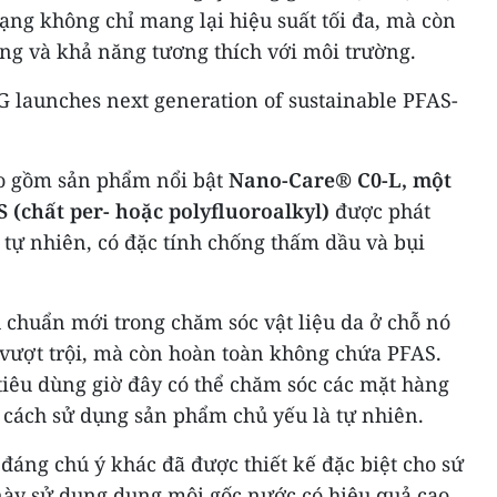
ạng không chỉ mang lại hiệu suất tối đa, mà còn
g và khả năng tương thích với môi trường.
o gồm sản phẩm nổi bật
Nano-Care® C0-L, một
 (chất per- hoặc polyfluoroalkyl)
được phát
a tự nhiên, có đặc tính chống thấm dầu và bụi
 chuẩn mới trong chăm sóc vật liệu da ở chỗ nó
 vượt trội, mà còn hoàn toàn không chứa PFAS.
tiêu dùng giờ đây có thể chăm sóc các mặt hàng
 cách sử dụng sản phẩm chủ yếu là tự nhiên.
đáng chú ý khác đã được thiết kế đặc biệt cho sứ
 này sử dụng dung môi gốc nước có hiệu quả cao,