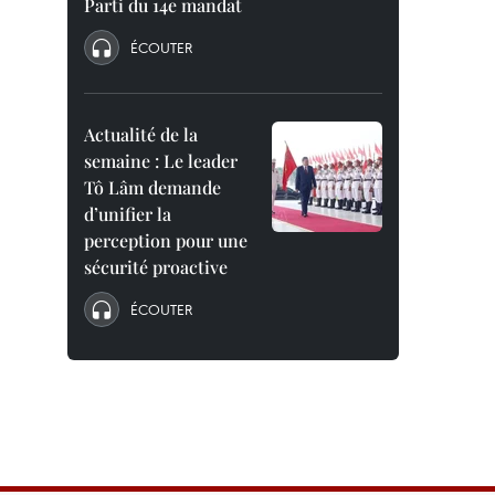
Parti du 14e mandat
ÉCOUTER
Actualité de la
semaine : Le leader
Tô Lâm demande
d’unifier la
perception pour une
sécurité proactive
ÉCOUTER