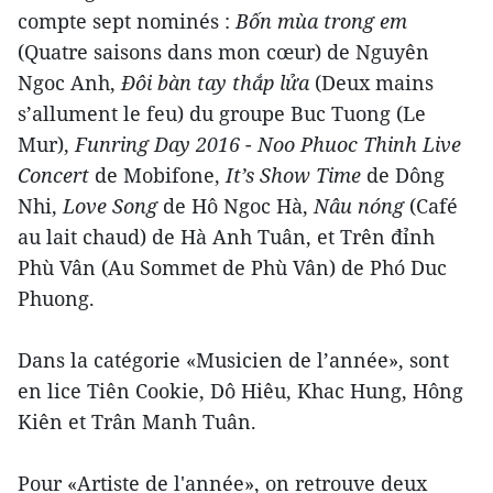
compte sept nominés :
Bốn mùa trong em
(Quatre saisons dans mon cœur) de Nguyên
Ngoc Anh,
Đôi bàn tay thắp lửa
(Deux mains
s’allument le feu) du groupe Buc Tuong (Le
Mur),
Funring Day 2016 - Noo Phuoc Thinh Live
Concert
de Mobifone,
It’s Show Time
de Dông
Nhi,
Love Song
de Hô Ngoc Hà,
Nâu nóng
(Café
au lait chaud) de Hà Anh Tuân, et Trên đỉnh
Phù Vân (Au Sommet de Phù Vân) de Phó Duc
Phuong.
Dans la catégorie «Musicien de l’année», sont
en lice Tiên Cookie, Dô Hiêu, Khac Hung, Hông
Kiên et Trân Manh Tuân.
Pour «Artiste de l'année», on retrouve deux