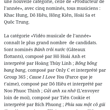
une nouvelle catégorie, celle de «Producteur de
l’année», avec cinq nominés, tous musiciens :
Khac Hung, Dô Hiêu, Hông Kiên, Hoài Sa et
Quôc Trung.
La catégorie «Vidéo musicale de l’année»
connaît le plus grand nombre de candidats.
Sont nominés
Bánh trôi nước
(Gâteaux
flottants), composé par Hô Hoài Anh et
interprété par Hoàng Thùy Linh ;
Bống bống
bang bang
, composé par Only C et interprété par
Group 365 ;
Cause I Love You
(Parce que je
t’aime), composé par Dô Hiêu et interprété par
Noo Phuoc Thinh ;
Gửi anh xa nhớ
(L’envoyer
loin de moi), composé par Tiên Cookie et
interprété par Bích Phuong ;
Phía sau một cô gái