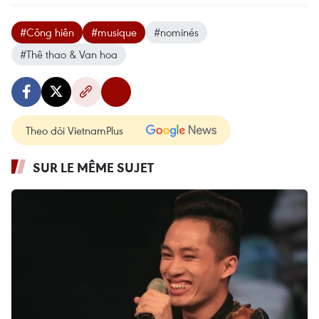
#Công hiên
#musique
#nominés
#Thê thao & Van hoa
Theo dõi VietnamPlus
SUR LE MÊME SUJET