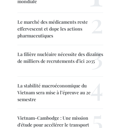
mondiale
Le marché des médicaments reste
effervescent et dope les actions
pharmaceutiques
La filière nucléaire nécessite des dizaines
de milliers de recrutements d’ici 2035
La stabilité macroéconomique du
Vietnam sera mise à l’épreuve au 2e
semestre
Vietnam-Cambodge : Une mission
d'étude pour accélérer le transport