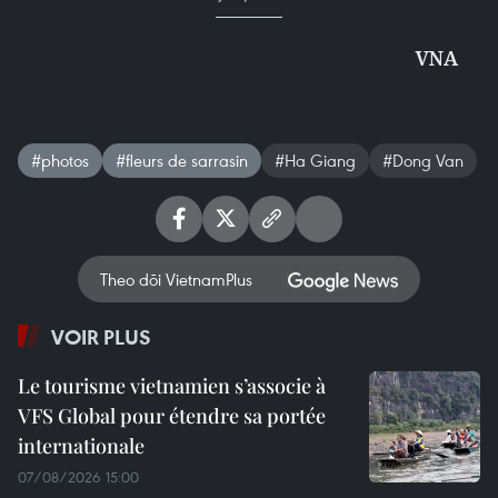
VNA
#photos
#fleurs de sarrasin
#Ha Giang
#Dong Van
Theo dõi VietnamPlus
VOIR PLUS
Le tourisme vietnamien s’associe à
VFS Global pour étendre sa portée
internationale
07/08/2026 15:00