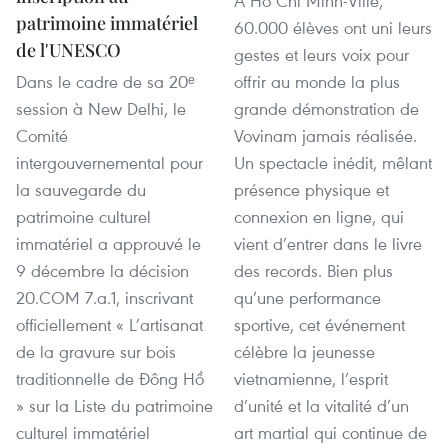
À Hô Chi Minh-Ville,
patrimoine immatériel
60.000 élèves ont uni leurs
de l'UNESCO
gestes et leurs voix pour
Dans le cadre de sa 20ᵉ
offrir au monde la plus
session à New Delhi, le
grande démonstration de
Comité
Vovinam jamais réalisée.
intergouvernemental pour
Un spectacle inédit, mêlant
la sauvegarde du
présence physique et
patrimoine culturel
connexion en ligne, qui
immatériel a approuvé le
vient d’entrer dans le livre
9 décembre la décision
des records. Bien plus
20.COM 7.a.1, inscrivant
qu’une performance
officiellement « L’artisanat
sportive, cet événement
de la gravure sur bois
célèbre la jeunesse
traditionnelle de Đông Hồ
vietnamienne, l’esprit
» sur la Liste du patrimoine
d’unité et la vitalité d’un
culturel immatériel
art martial qui continue de