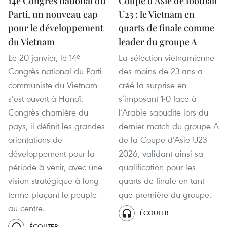
14e Congrès national du
Coupe d'Asie de football
Parti, un nouveau cap
U23 : le Vietnam en
pour le développement
quarts de finale comme
du Vietnam
leader du groupe A
Le 20 janvier, le 14ᵉ
La sélection vietnamienne
Congrès national du Parti
des moins de 23 ans a
communiste du Vietnam
créé la surprise en
s’est ouvert à Hanoï.
s’imposant 1-0 face à
Congrès charnière du
l’Arabie saoudite lors du
pays, il définit les grandes
dernier match du groupe A
orientations de
de la Coupe d’Asie U23
développement pour la
2026, validant ainsi sa
période à venir, avec une
qualification pour les
vision stratégique à long
quarts de finale en tant
terme plaçant le peuple
que première du groupe.
au centre.
ÉCOUTER
ÉCOUTER