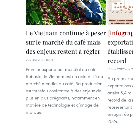
Le Vietnam continue à peser
sur le marché du café mais
exportat
des enjeux restent à régler
établiss
record
29/08/2025 07:30
Premier exportateur mondial de café
31/07/2025 02:
Robusta, le Vietnam est un acteur clé du
Au premier s
marché mondial du café. Sa production
exportations
est toutefois confrontée à des enjeux de
atteint 5,4 mi
plus en plus prégnants, notamment en
record de la
matière de technologie et d’image de
représentant 
marque.
enregistrée 
2024.