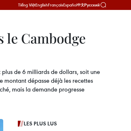
Tiếng Việt
English
Français
Español
Русский
中文
rs le Cambodge
 plus de 6 milliards de dollars, soit une
 montant dépasse déjà les recettes
arché, mais la demande progresse
LES PLUS LUS