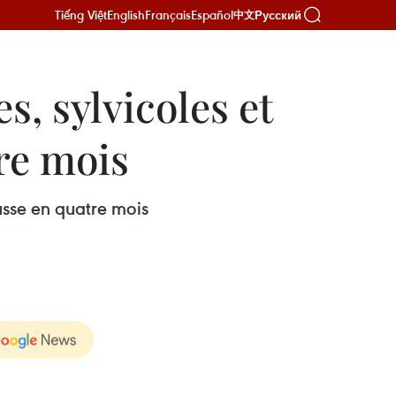
Tiếng Việt
English
Français
Español
Русский
中文
s, sylvicoles et
re mois
usse en quatre mois