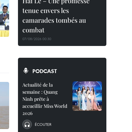
Hai Le – Une promesse
tenue envers les
camarades tombés au
combat
07/08/2026 00:30
PODCAST
Actualité de la
semaine : Quang
Ninh prête à
accueillir Miss World
2026
ÉCOUTER