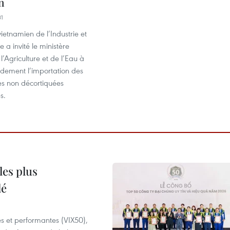
n
31
vietnamien de l’Industrie et
a invité le ministère
l’Agriculture et de l’Eau à
idement l’importation des
es non décortiquées
s.
les plus
lé
es et performantes (VIX50),