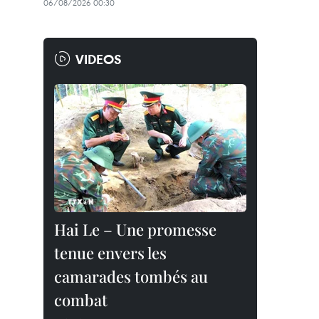
06/08/2026 00:30
VIDEOS
Hai Le – Une promesse
tenue envers les
camarades tombés au
combat