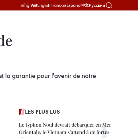
Tiếng Việt
English
Français
Español
Русский
中文
de
t la garantie pour l'avenir de notre
LES PLUS LUS
Le typhon Noul devrait débarquer en Mer
Orientale, le Vietnam s’attend à de fortes