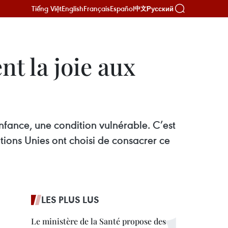
Tiếng Việt
English
Français
Español
Русский
中文
t la joie aux
enfance, une condition vulnérable. C’est
ions Unies ont choisi de consacrer ce
LES PLUS LUS
Le ministère de la Santé propose des