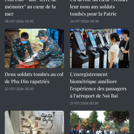
mémoire" au cœur de la
leur nom aux soldats
mer
tombés pour la Patrie
28/07/2026 00:30
24/07/2026 00:30
Deux soldats tombés au col
L'enregistrement
de Pha Din rapatriés
biométrique améliore
l'expérience des passagers
22/07/2026 00:30
à l'aéroport de Noi Bai
21/07/2026 00:30