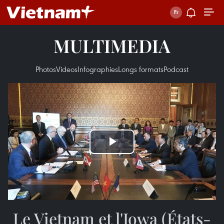
MULTIMEDIA
Photos
Videos
Infographies
Longs formats
Podcast
Play
Video
Le Vietnam et l'Iowa (États-