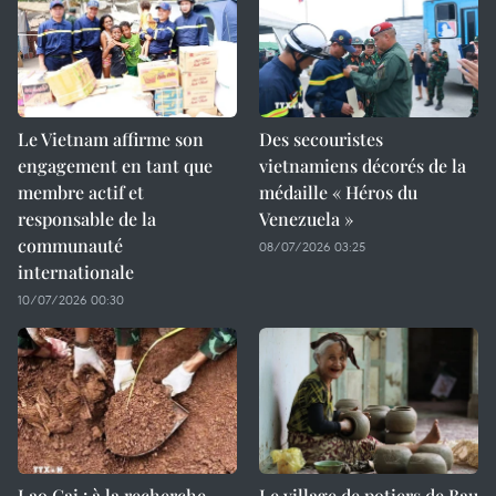
Le Vietnam affirme son
Des secouristes
engagement en tant que
vietnamiens décorés de la
membre actif et
médaille « Héros du
responsable de la
Venezuela »
communauté
08/07/2026 03:25
internationale
10/07/2026 00:30
Lao Cai : à la recherche
Le village de potiers de Bau