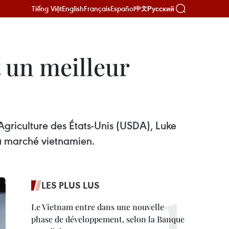
Tiếng Việt
English
Français
Español
Русский
中文
 un meilleur
griculture des États-Unis (USDA), Luke
au marché vietnamien.
LES PLUS LUS
Le Vietnam entre dans une nouvelle
phase de développement, selon la Banque