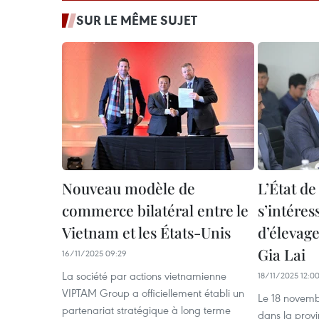
SUR LE MÊME SUJET
Nouveau modèle de
L’État de
commerce bilatéral entre le
s’intére
Vietnam et les États-Unis
d’élevag
Gia Lai
16/11/2025 09:29
La société par actions vietnamienne
18/11/2025 12:0
VIPTAM Group a officiellement établi un
Le 18 novemb
partenariat stratégique à long terme
dans la prov