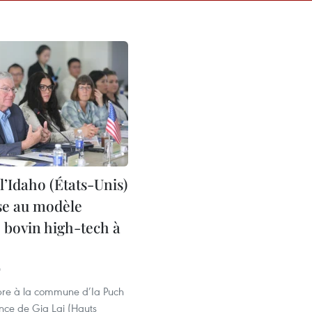
 l’Idaho (États-Unis)
sse au modèle
e bovin high-tech à
0
re à la commune d’Ia Puch
ince de Gia Lai (Hauts