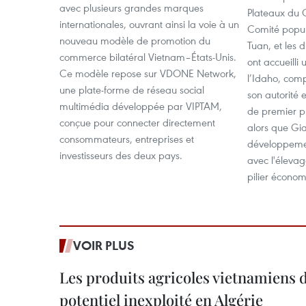
avec plusieurs grandes marques
Plateaux du C
internationales, ouvrant ainsi la voie à un
Comité popul
nouveau modèle de promotion du
Tuan, et les
commerce bilatéral Vietnam–États-Unis.
ont accueilli
Ce modèle repose sur VDONE Network,
l’Idaho, com
une plate-forme de réseau social
son autorité e
multimédia développée par VIPTAM,
de premier pl
conçue pour connecter directement
alors que Gia 
consommateurs, entreprises et
développement
investisseurs des deux pays.
avec l'éleva
pilier économ
VOIR PLUS
Les produits agricoles vietnamiens 
potentiel inexploité en Algérie