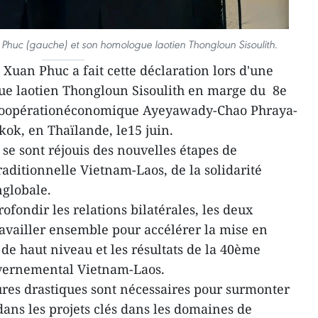
Phuc (gauche) et son homologue laotien Thongloun Sisoulith.
uan Phuc a fait cette déclaration lors d'une
e laotien Thongloun Sisoulith en marge du 8e
 coopérationéconomique Ayeyawady-Chao Phraya-
k, en Thaïlande, le15 juin.
se sont réjouis des nouvelles étapes de
aditionnelle Vietnam-Laos, de la solidarité
nglobale.
fondir les relations bilatérales, les deux
availler ensemble pour accélérer la mise en
e haut niveau et les résultats de la 40ème
vernemental Vietnam-Laos.
res drastiques sont nécessaires pour surmonter
 dans les projets clés dans les domaines de