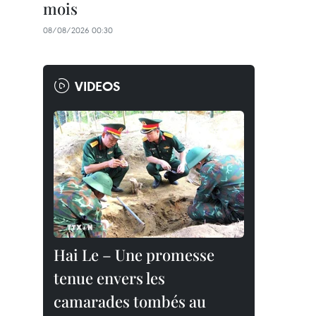
mois
08/08/2026 00:30
VIDEOS
Hai Le – Une promesse
tenue envers les
camarades tombés au