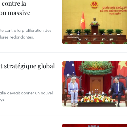
 contre la
ion massive
te contre la prolifération des
dures redondantes.
t stratégique global
alie devrait donner un nouvel
ys.