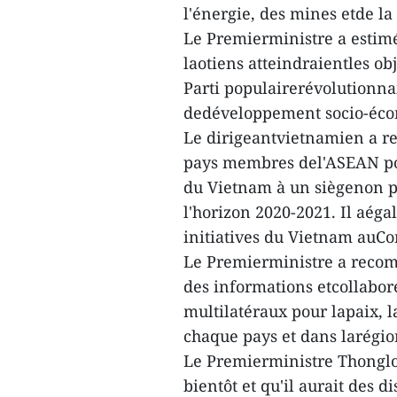
l'énergie, des mines etde la
Le Premierministre a estimé
laotiens atteindraientles ob
Parti populairerévolutionna
dedéveloppement socio-éc
Le dirigeantvietnamien a r
pays membres del'ASEAN pou
du Vietnam à un siègenon p
l'horizon 2020-2021. Il aég
initiatives du Vietnam auCo
Le Premierministre a reco
des informations etcollabor
multilatéraux pour lapaix, 
chaque pays et dans larégio
Le Premierministre Thonglou
bientôt et qu'il aurait des d