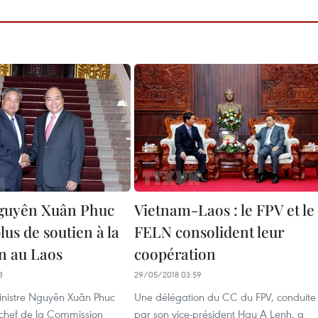
guyên Xuân Phuc
Vietnam-Laos : le FPV et le
us de soutien à la
FELN consolident leur
n au Laos
coopération
3
29/05/2018 03:59
inistre Nguyên Xuân Phuc
Une délégation du CC du FPV, conduite
 chef de la Commission
par son vice-président Hau A Lenh, a