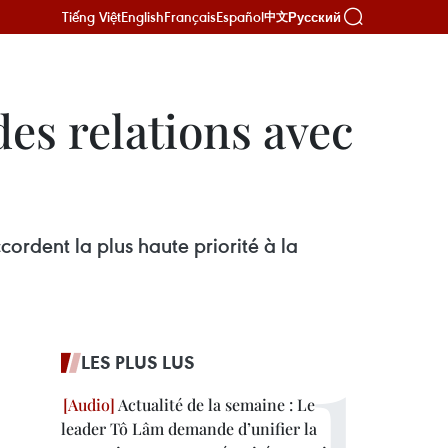
Tiếng Việt
English
Français
Español
Русский
中文
des relations avec
ordent la plus haute priorité à la
LES PLUS LUS
Actualité de la semaine : Le
leader Tô Lâm demande d’unifier la