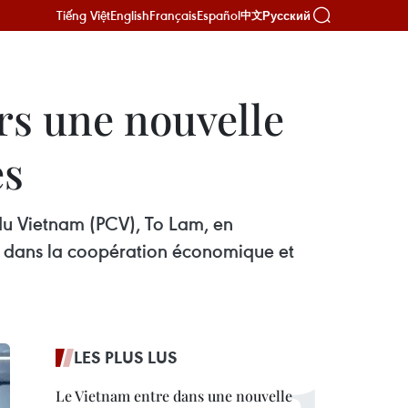
Tiếng Việt
English
Français
Español
Русский
中文
ers une nouvelle
es
 du Vietnam (PCV), To Lam, en
pe dans la coopération économique et
LES PLUS LUS
Le Vietnam entre dans une nouvelle