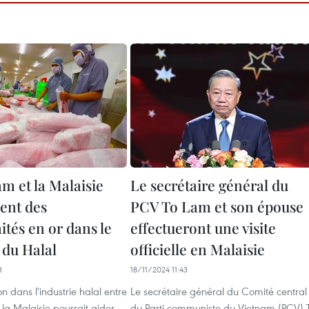
m et la Malaisie
Le secrétaire général du
ent des
PCV To Lam et son épouse
tés en or dans le
effectueront une visite
du Halal
officielle en Malaisie
3
18/11/2024 11:43
n dans l'industrie halal entre
Le secrétaire général du Comité central
 la Malaisie pourrait aider
du Parti communiste du Vietnam (PCV) 