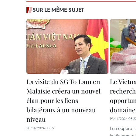
SUR LE MÊME SUJET
La visite du SG To Lam en
Le Vietna
Malaisie créera un nouvel
recherch
élan pour les liens
opportuni
bilatéraux à un nouveau
domaine 
niveau
19/11/2024 08:2
La coopératio
20/11/2024 08:59
le Vietnam et