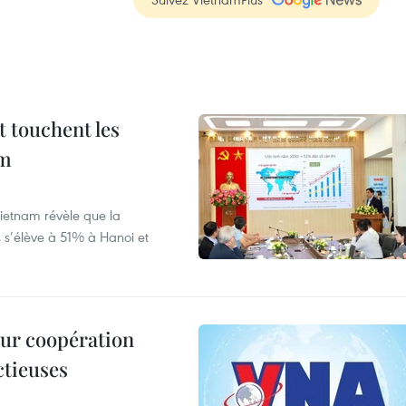
t touchent les
am
ietnam révèle que la
s s’élève à 51% à Hanoi et
leur coopération
ctieuses