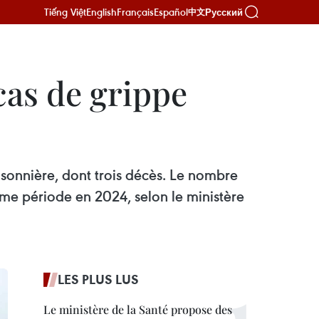
Tiếng Việt
English
Français
Español
Русский
中文
cas de grippe
isonnière, dont trois décès. Le nombre
me période en 2024, selon le ministère
LES PLUS LUS
Le ministère de la Santé propose des