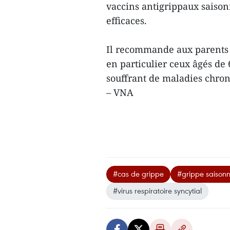
vaccins antigrippaux saisonn
efficaces.
Il recommande aux parents d
en particulier ceux âgés de 
souffrant de maladies chron
– VNA
#cas de grippe
#grippe saisonn
#virus respiratoire syncytial