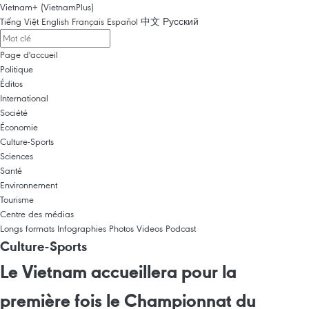
Vietnam+ (VietnamPlus)
Tiếng Việt
English
Français
Español
中文
Русский
Page d'accueil
Politique
Éditos
International
Société
Économie
Culture-Sports
Sciences
Santé
Environnement
Tourisme
Centre des médias
Longs formats
Infographies
Photos
Videos
Podcast
Culture-Sports
Le Vietnam accueillera pour la
première fois le Championnat du