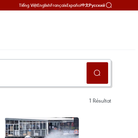
Tiếng Việt
English
Français
Español
Русский
中文
1
Résultat