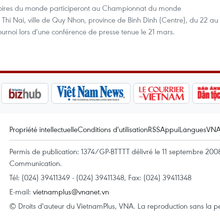
ritoires du monde participeront au Championnat du monde
hi Nai, ville de Quy Nhon, province de Binh Dinh (Centre), du 22 au
urnoi lors d'une conférence de presse tenue le 21 mars.
Propriété intellectuelle
Conditions d'utilisation
RSS
Appui
Langues
VN
Permis de publication: 1374/GP-BTTTT délivré le 11 septembre 2008 
Communication.
Tél: (024) 39411349 - (024) 39411348, Fax: (024) 39411348
E-mail:
vietnamplus@vnanet.vn
© Droits d'auteur du VietnamPlus, VNA. La reproduction sans la per