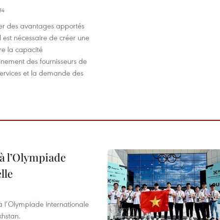
34
ter des avantages apportés
il est nécessaire de créer une
tre la capacité
nnement des fournisseurs de
services et la demande des
à l’Olympiade
lle
à l’Olympiade internationale
khstan.