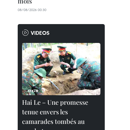
mois
08/08/2026 00:30
VIDEOS
Hai Le – Une promesse
tenue envers les
camarades tombés au