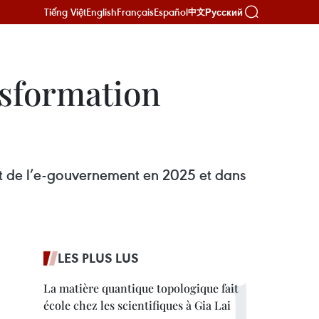
Tiếng Việt
English
Français
Español
Русский
中文
nsformation
nt de l’e-gouvernement en 2025 et dans
LES PLUS LUS
La matière quantique topologique fait
école chez les scientifiques à Gia Lai