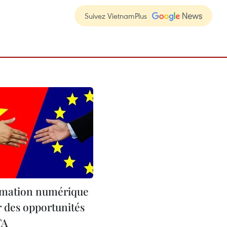
Suivez VietnamPlus
rmation numérique
r des opportunités
TA