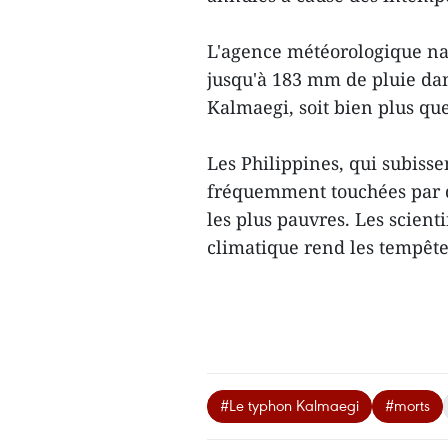
L'agence météorologique nat
jusqu'à 183 mm de pluie dan
Kalmaegi, soit bien plus q
Les Philippines, qui subiss
fréquemment touchées par d
les plus pauvres. Les scient
climatique rend les tempêtes
#Le typhon Kalmaegi
#morts