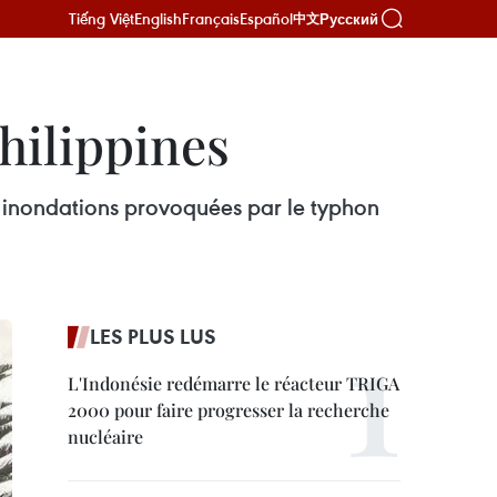
Tiếng Việt
English
Français
Español
Русский
中文
hilippines
s inondations provoquées par le typhon
LES PLUS LUS
L'Indonésie redémarre le réacteur TRIGA
2000 pour faire progresser la recherche
nucléaire