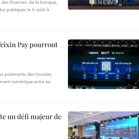
s des finances, de la banque,
dus publiques le 6 août à
 Weixin Pay pourront
les paiements des touristes
ement numérique entre les
te un défi majeur de