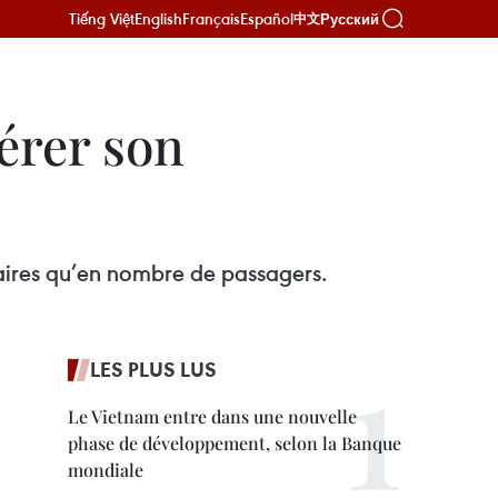
Tiếng Việt
English
Français
Español
Русский
中文
lérer son
faires qu’en nombre de passagers.
LES PLUS LUS
Le Vietnam entre dans une nouvelle
phase de développement, selon la Banque
mondiale