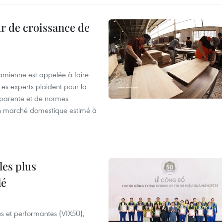
r de croissance de
tnamienne est appelée à faire
es experts plaident pour la
sparente et de normes
'un marché domestique estimé à
les plus
lé
es et performantes (VIX50),