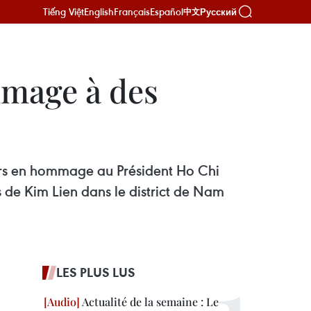
Tiếng Việt
English
Français
Español
Русский
中文
mmage à des
leurs en hommage au Président Ho Chi
 de Kim Lien dans le district de Nam
LES PLUS LUS
Actualité de la semaine : Le