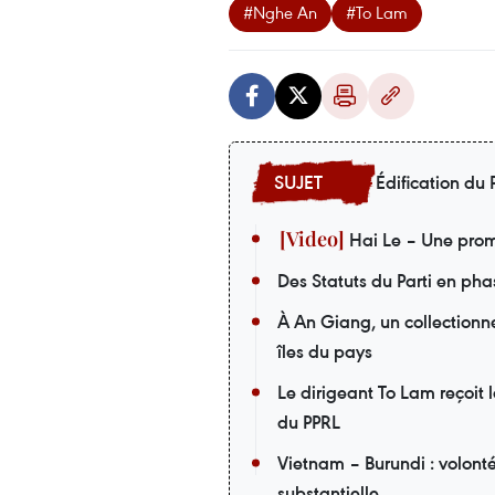
#Nghe An
#To Lam
Édification du P
Hai Le – Une prom
Des Statuts du Parti en pha
À An Giang, un collectionneu
îles du pays
Le dirigeant To Lam reçoit 
du PPRL
Vietnam – Burundi : volont
substantielle