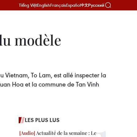
Tiếng Việt
English
Français
Español
Русский
中文
 du modèle
u Vietnam, To Lam, est allé inspecter la
 Xuan Hoa et la commune de Tan Vinh
LES PLUS LUS
Actualité de la semaine : Le