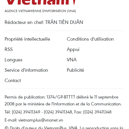
AGENCE VIETNAMIENNE D'INFORMATION (VNA)
Rédacteur en chef: TRÂN TIÊN DUÂN
Propriété intellectuelle
Conditions d'utilisation
RSS
Appui
Langues
VNA
Service d'information
Publicité
Contact
Permis de publication: 1374/GP-BTTTT délivré le 11 septembre
2008 par le ministère de l'Information et de la Communication.
Tél: (024) 39411349 - (024) 39411348, Fax: (024) 39411348
E-mail:
vietnamplus@vnanet.vn
© Droits d'auteur du VietnamPlus, VNA. La reproduction sans la