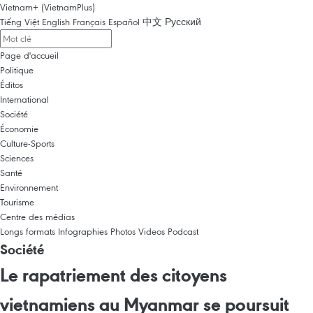
Vietnam+ (VietnamPlus)
Tiếng Việt
English
Français
Español
中文
Русский
Page d'accueil
Politique
Éditos
International
Société
Économie
Culture-Sports
Sciences
Santé
Environnement
Tourisme
Centre des médias
Longs formats
Infographies
Photos
Videos
Podcast
Société
Le rapatriement des citoyens
vietnamiens au Myanmar se poursuit