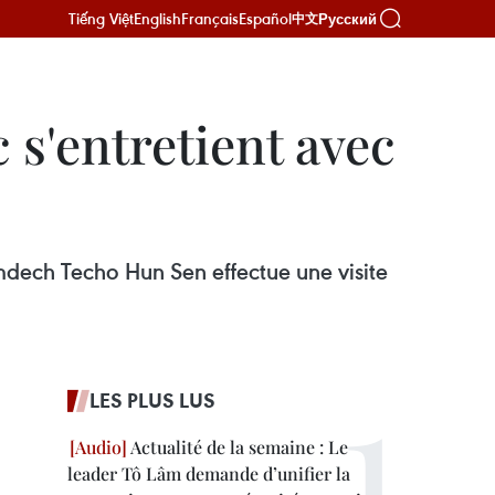
Tiếng Việt
English
Français
Español
Русский
中文
s'entretient avec
mdech Techo Hun Sen effectue une visite
LES PLUS LUS
Actualité de la semaine : Le
leader Tô Lâm demande d’unifier la