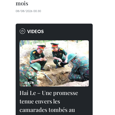
mois
08/08/2026 00:30
VIDEOS
Hai Le – Une promesse
tenue envers les
camarades tombés au