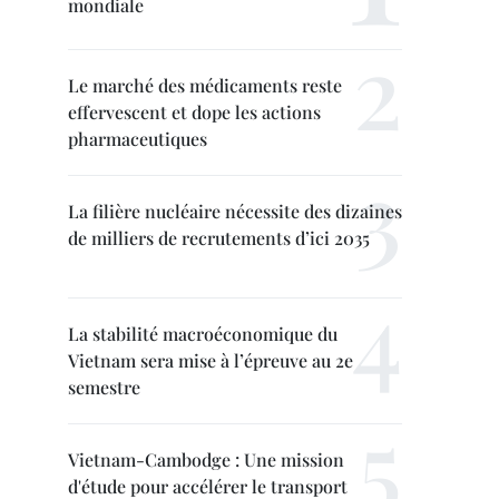
mondiale
Le marché des médicaments reste
effervescent et dope les actions
pharmaceutiques
La filière nucléaire nécessite des dizaines
de milliers de recrutements d’ici 2035
La stabilité macroéconomique du
Vietnam sera mise à l’épreuve au 2e
semestre
Vietnam-Cambodge : Une mission
d'étude pour accélérer le transport