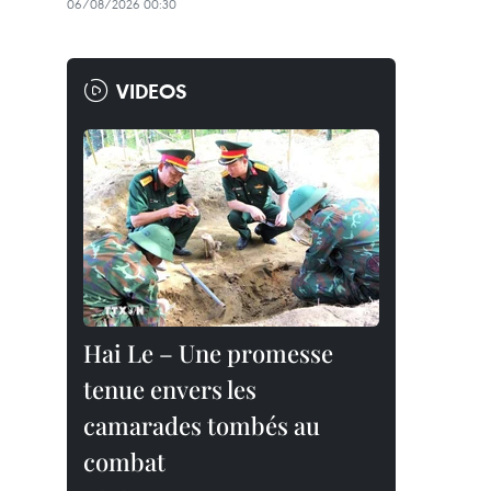
06/08/2026 00:30
VIDEOS
Hai Le – Une promesse
tenue envers les
camarades tombés au
combat