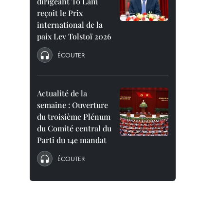
dirigeant To Lam
reçoit le Prix
international de la
paix Lev Tolstoï 2026
ÉCOUTER
Actualité de la
semaine : Ouverture
du troisième Plénum
du Comité central du
Parti du 14e mandat
ÉCOUTER