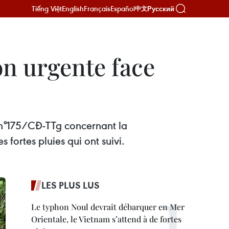
Tiếng Việt
English
Français
Español
Русский
中文
on urgente face
 n°175/CĐ-TTg concernant la
fortes pluies qui ont suivi.
LES PLUS LUS
Le typhon Noul devrait débarquer en Mer
Orientale, le Vietnam s’attend à de fortes