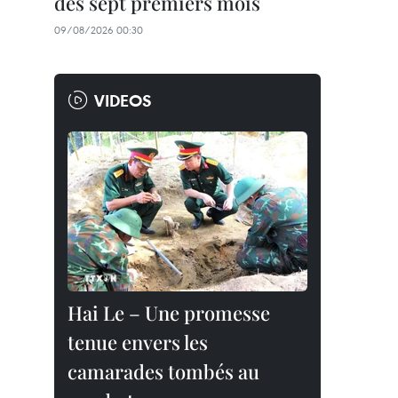
des sept premiers mois
09/08/2026 00:30
VIDEOS
Hai Le – Une promesse
tenue envers les
camarades tombés au