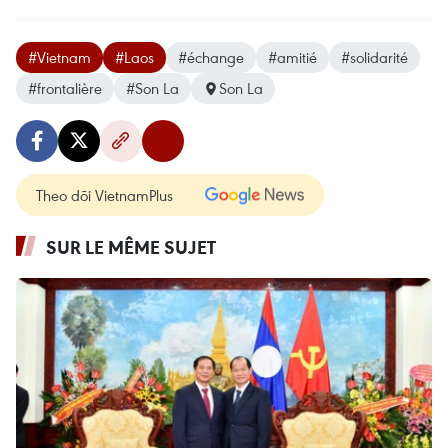
#Vietnam
#Laos
#échange
#amitié
#solidarité
#frontalière
#Son La
Son La
Theo dõi VietnamPlus
SUR LE MÊME SUJET