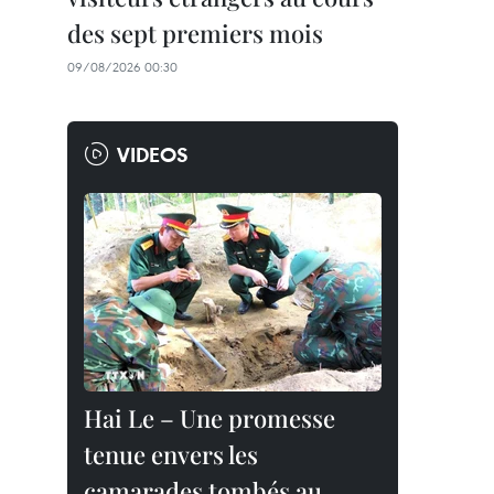
des sept premiers mois
09/08/2026 00:30
VIDEOS
Hai Le – Une promesse
tenue envers les
camarades tombés au