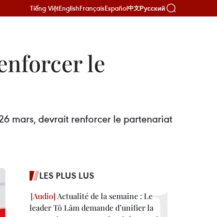
Tiếng Việt
English
Français
Español
Русский
中文
nforcer le
26 mars, devrait renforcer le partenariat
LES PLUS LUS
Actualité de la semaine : Le
leader Tô Lâm demande d’unifier la