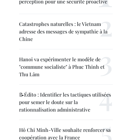
perception pour une sécurité proactive
Catastrophes naturelles : le Vietnam
adresse des messages de sympathie à la
Chine
Hanoi va expérimenter le modèle de
"commune socialiste" à Phuc Thinh et
Thu Lâm
📝Édito : Identifier les tactiques utilisées
pour semer le doute sur la
rationnalisation administrative
Hô Chi Minh-Ville souhaite renforcer sa
coopération avec la France