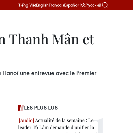
Tiếng Việt
English
Français
Español
Русский
中文
ân Thanh Mân et
à Hanoï une entrevue avec le Premier
LES PLUS LUS
Actualité de la semaine : Le
leader Tô Lâm demande d’unifier la