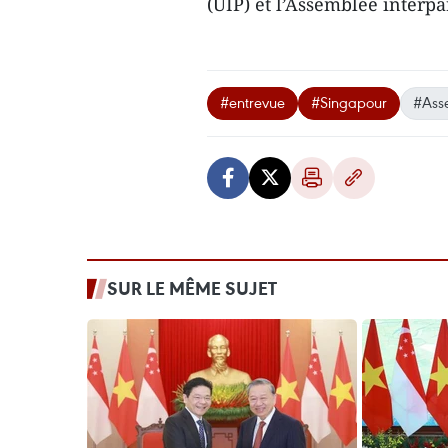
(UIP) et l’Assemblée interp
#entrevue
#Singapour
#Ass
SUR LE MÊME SUJET