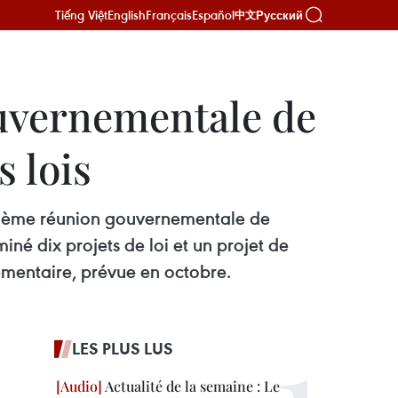
Tiếng Việt
English
Français
Español
Русский
中文
uvernementale de
 lois
uxième réunion gouvernementale de
né dix projets de loi et un projet de
lementaire, prévue en octobre.
LES PLUS LUS
Actualité de la semaine : Le