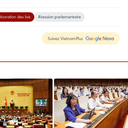
boration des lois
#session parlementaire
Suivez VietnamPlus