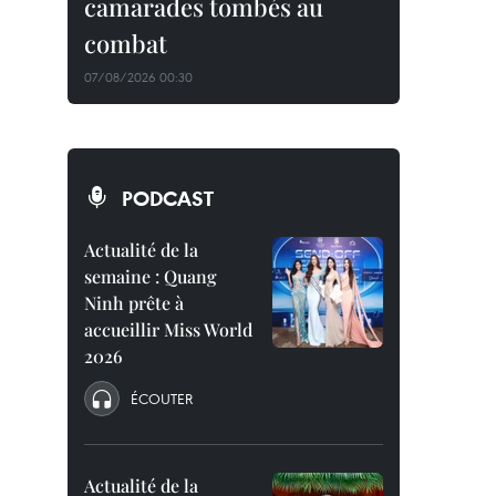
camarades tombés au
combat
07/08/2026 00:30
PODCAST
Actualité de la
semaine : Quang
Ninh prête à
accueillir Miss World
2026
ÉCOUTER
Actualité de la