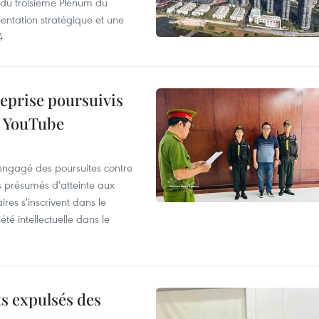
s du troisième Plénum du
entation stratégique et une
4
reprise poursuivis
r YouTube
 engagé des poursuites contre
s présumés d'atteinte aux
ires s'inscrivent dans le
été intellectuelle dans le
ts expulsés des