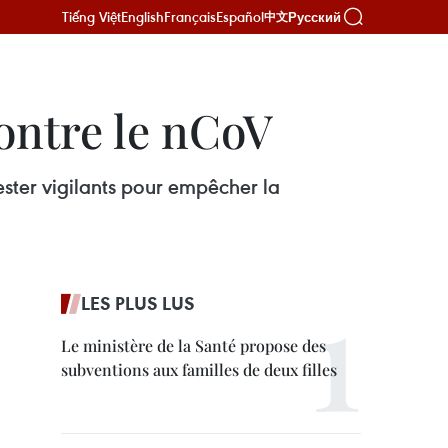
Tiếng Việt
English
Français
Español
Русский
中文
ontre le nCoV
ester vigilants pour empêcher la
LES PLUS LUS
Le ministère de la Santé propose des
subventions aux familles de deux filles