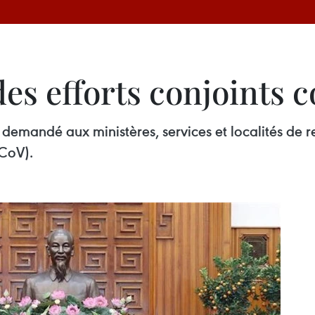
s efforts conjoints c
emandé aux ministères, services et localités de r
CoV).