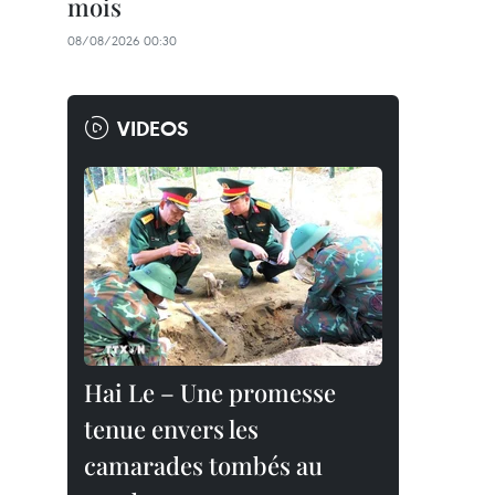
mois
08/08/2026 00:30
VIDEOS
Hai Le – Une promesse
tenue envers les
camarades tombés au