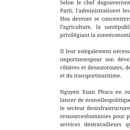
Selon le chef dugouvernem
Parti, l’administrationet l
Hoa devront se concentrers
l’agriculture, la santépub
privilégiant la zoneéconom
Il leur estégalement nécessa
importantespour son déve
côtières et desautoroutes, d
et du transportmaritime.
Nguyen Xuan Phuca en out
lancer de nouvellespolitiqu
le secteur desinfrastructur
ressourceshumaines pour pou
services destravailleurs 