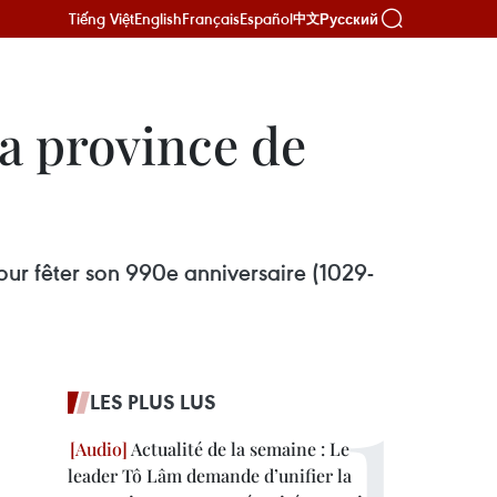
Tiếng Việt
English
Français
Español
Русский
中文
la province de
our fêter son 990e anniversaire (1029-
LES PLUS LUS
Actualité de la semaine : Le
leader Tô Lâm demande d’unifier la