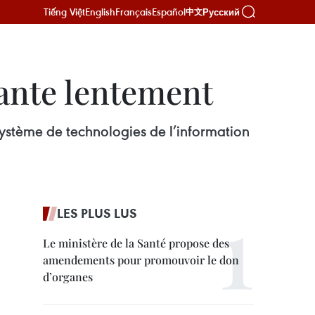
Tiếng Việt
English
Français
Español
Русский
中文
lante lentement
 système de technologies de l’information
LES PLUS LUS
Le ministère de la Santé propose des
amendements pour promouvoir le don
d’organes