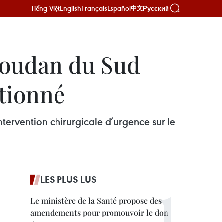
Tiếng Việt
English
Français
Español
Русский
中文
Soudan du Sud
ctionné
ervention chirurgicale d’urgence sur le
LES PLUS LUS
Le ministère de la Santé propose des
amendements pour promouvoir le don