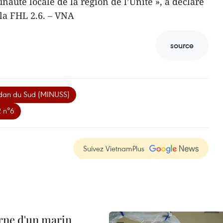
auté locale de la région de l’Unité », a déclaré
la FHL 2.6. – VNA
source
udan du Sud (MINUSS)
2 n°6
Suivez VietnamPlus
rne d'un marin