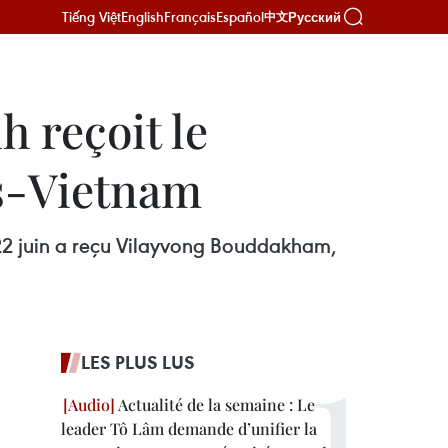
Tiếng Việt
English
Français
Español
Русский
中文
 reçoit le
os-Vietnam
 22 juin a reçu Vilayvong Bouddakham,
LES PLUS LUS
Actualité de la semaine : Le
leader Tô Lâm demande d’unifier la