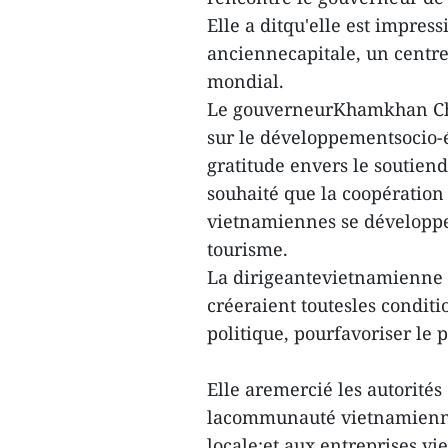
Elle a ditqu'elle est impre
anciennecapitale, un centre 
mondial.
Le gouverneurKhamkhan Chan
sur le développementsocio
gratitude envers le soutien
souhaité que la coopération
vietnamiennes se développ
tourisme.
La dirigeantevietnamienne a
créeraient toutesles condit
politique, pourfavoriser le p
Elle aremercié les autorité
lacommunauté vietnamienne à
locale;et aux entreprises vi