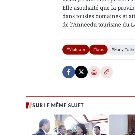
Elle asouhaité que la provin
dans tousles domaines et att
de l'Annéedu tourisme du L
#Vietnam
#laos
#Pany Yath
SUR LE MÊME SUJET