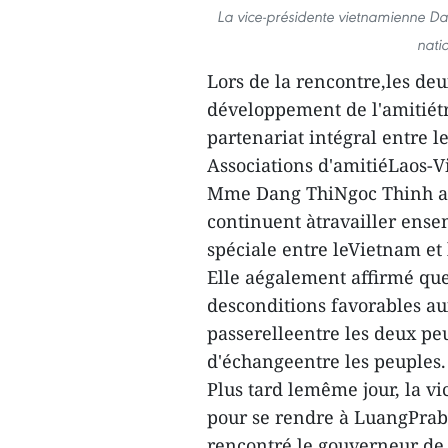
La vice-présidente vietnamienne Da
nati
Lors de la rencontre,les deu
développement de l'amitiétra
partenariat intégral entre l
Associations d'amitiéLaos-
Mme Dang ThiNgoc Thinh a s
continuent àtravailler ense
spéciale entre leVietnam et 
Elle aégalement affirmé que 
desconditions favorables aux
passerelleentre les deux peu
d'échangeentre les peuples.
Plus tard lemême jour, la v
pour se rendre à LuangPrab
rencontré le gouverneur d