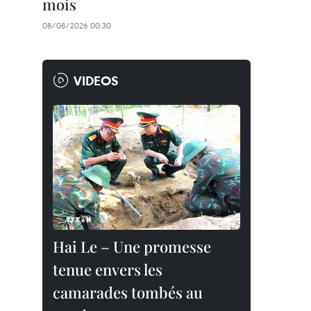
mois
08/08/2026 00:30
VIDEOS
Hai Le – Une promesse
tenue envers les
camarades tombés au