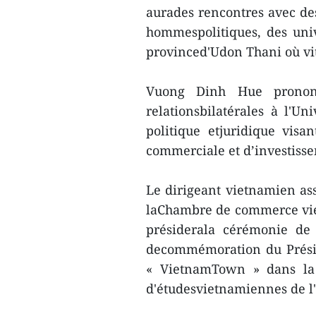
aurades rencontres avec des
hommespolitiques, des unive
provinced'Udon Thani où vi
Vuong Dinh Hue prononc
relationsbilatérales à l'U
politique etjuridique vis
commerciale et d’investiss
Le dirigeant vietnamien as
laChambre de commerce vie
présiderala cérémonie de
decommémoration du Prési
« VietnamTown » dans la 
d'étudesvietnamiennes de l