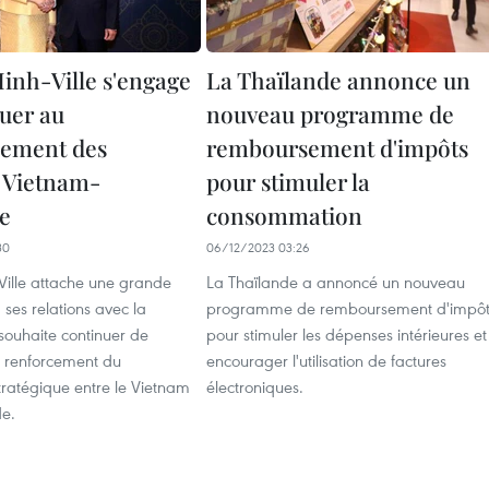
inh-Ville s'engage
La Thaïlande annonce un
buer au
nouveau programme de
pement des
remboursement d'impôts
s Vietnam-
pour stimuler la
e
consommation
30
06/12/2023 03:26
Ville attache une grande
La Thaïlande a annoncé un nouveau
ses relations avec la
programme de remboursement d'impôt
souhaite continuer de
pour stimuler les dépenses intérieures et
u renforcement du
encourager l'utilisation de factures
tratégique entre le Vietnam
électroniques.
de.