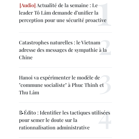
Actualité de la semaine : Le
leader Tô Lâm demande d’unifier la
perception pour une sécurité proactive
Catastrophes naturelles : le Vietnam
adresse des messages de sympathie à la
Chine
Hanoi va expérimenter le modèle de
"commune socialiste" à Phuc Thinh et
Thu Lâm
📝Édito : Identifier les tactiques utilisées
pour semer le doute sur la
rationnalisation administrative