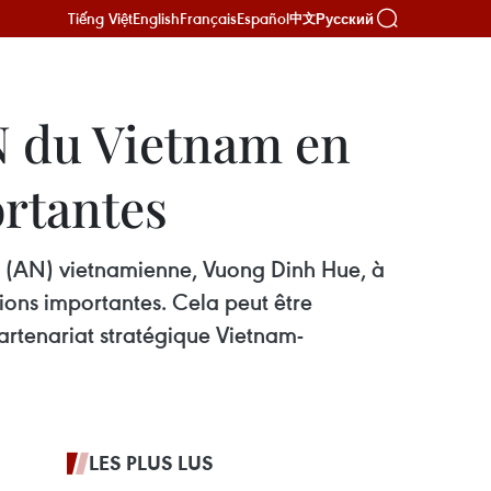
Tiếng Việt
English
Français
Español
Русский
中文
AN du Vietnam en
ortantes
le (AN) vietnamienne, Vuong Dinh Hue, à
ions importantes. Cela peut être
rtenariat stratégique Vietnam-
LES PLUS LUS