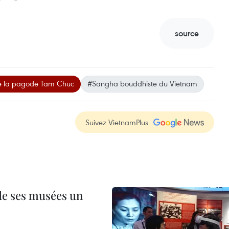
source
de la pagode Tam Chuc
#Sangha bouddhiste du Vietnam
Suivez VietnamPlus
 de ses musées un