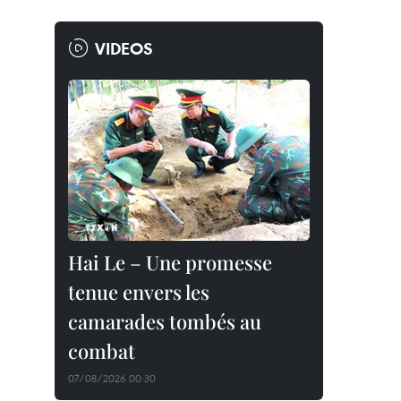
VIDEOS
Hai Le – Une promesse
tenue envers les
camarades tombés au
combat
07/08/2026 00:30