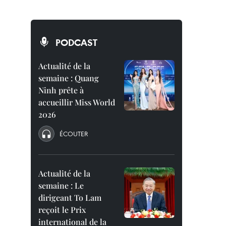
PODCAST
Actualité de la
semaine : Quang
Ninh prête à
accueillir Miss World
2026
ÉCOUTER
Actualité de la
semaine : Le
dirigeant To Lam
reçoit le Prix
international de la