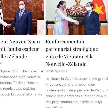
dent Nguyen Xuan
Renforcement du
oit l'ambassadeur
partenariat stratégique
lle-Zélande
entre le Vietnam et la
Nouvelle-Zélande
9
 Nguyen Xuan Phuc a reçu le
28/10/2021 14:56
'ambassadeur de Nouvelle-
La Nouvelle-Zélande attache une grand
ietnam, Tredene Dobson,
importance à la promotion d'un
es nombreuses activités
partenariat stratégique avec le Vietnam
ouvoir la coopération entre
dans divers domaines et met en œuvre
.
des programmes pour aider le pays
indochinois.