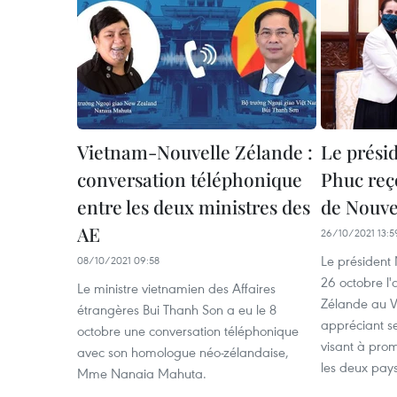
Vietnam-Nouvelle Zélande :
Le prési
conversation téléphonique
Phuc reç
entre les deux ministres des
de Nouve
AE
26/10/2021 13:5
Le président
08/10/2021 09:58
26 octobre l
Le ministre vietnamien des Affaires
Zélande au V
étrangères Bui Thanh Son a eu le 8
appréciant s
octobre une conversation téléphonique
visant à prom
avec son homologue néo-zélandaise,
les deux pays
Mme Nanaia Mahuta.