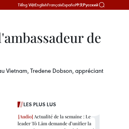
Tiếng Việt
English
Français
Español
Русский
中文
 l'ambassadeur de
au Vietnam, Tredene Dobson, appréciant
LES PLUS LUS
Actualité de la semaine : Le
leader Tô Lâm demande d’unifier la