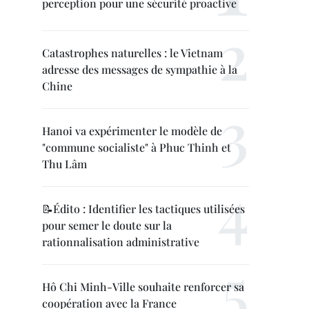
perception pour une sécurité proactive
Catastrophes naturelles : le Vietnam
adresse des messages de sympathie à la
Chine
Hanoi va expérimenter le modèle de
"commune socialiste" à Phuc Thinh et
Thu Lâm
📝Édito : Identifier les tactiques utilisées
pour semer le doute sur la
rationnalisation administrative
Hô Chi Minh-Ville souhaite renforcer sa
coopération avec la France