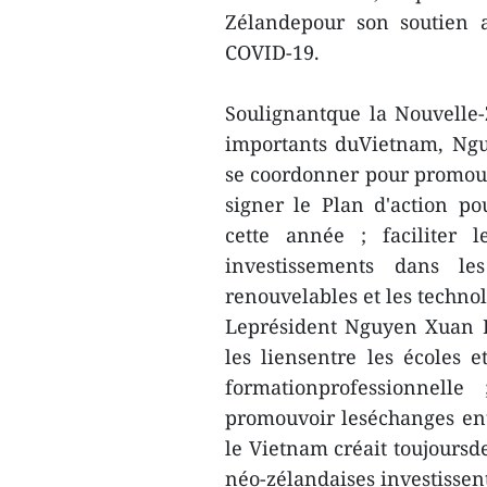
Zélandepour son soutien 
COVID-19.
Soulignantque la Nouvelle-
importants duVietnam, Ng
se coordonner pour promouv
signer le Plan d'action p
cette année ; faciliter 
investissements dans les 
renouvelables et les technol
Leprésident Nguyen Xuan P
les liensentre les écoles e
formationprofessionnelle
promouvoir leséchanges ent
le Vietnam créait toujoursd
néo-zélandaises investisse