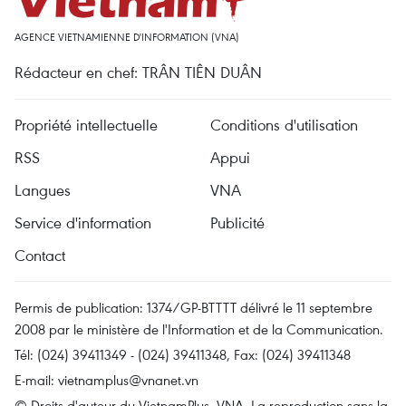
AGENCE VIETNAMIENNE D'INFORMATION (VNA)
Rédacteur en chef: TRÂN TIÊN DUÂN
Propriété intellectuelle
Conditions d'utilisation
RSS
Appui
Langues
VNA
Service d'information
Publicité
Contact
Permis de publication: 1374/GP-BTTTT délivré le 11 septembre
2008 par le ministère de l'Information et de la Communication.
Tél: (024) 39411349 - (024) 39411348, Fax: (024) 39411348
E-mail:
vietnamplus@vnanet.vn
© Droits d'auteur du VietnamPlus, VNA. La reproduction sans la