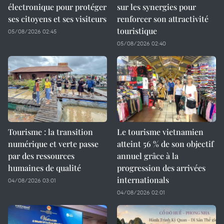
électronique pour protéger
sur les synergies pour
ses citoyens et ses visiteurs
renforcer son attractivité
touristique
05/08/2026 02:45
05/08/2026 02:40
Tourisme : la transition
Le tourisme vietnamien
numérique et verte passe
atteint 56 % de son objectif
par des ressources
annuel grâce à la
humaines de qualité
progression des arrivées
internationals
04/08/2026 03:01
04/08/2026 02:01