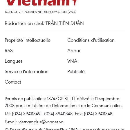
AGENCE VIETNAMIENNE D'INFORMATION (VNA)
Rédacteur en chef: TRÂN TIÊN DUÂN
Propriété intellectuelle
Conditions d'utilisation
RSS
Appui
Langues
VNA
Service d'information
Publicité
Contact
Permis de publication: 1374/GP-BTTTT délivré le 11 septembre
2008 par le ministère de l'Information et de la Communication.
Tél: (024) 39411349 - (024) 39411348, Fax: (024) 39411348
E-mail:
vietnamplus@vnanet.vn
© Droits d'auteur du VietnamPlus, VNA. La reproduction sans la