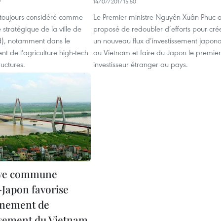
9
14/07/2017 15:50
 toujours considéré comme
Le Premier ministre Nguyên Xuân Phuc 
 stratégique de la ville de
proposé de redoubler d’efforts pour cré
), notamment dans le
un nouveau flux d’investissement japona
t de l'agriculture high-tech
au Vietnam et faire du Japon le premier
ructures.
investisseur étranger au pays.
tive commune
Japon favorise
nnement de
issement du Vietnam