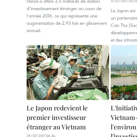
Hanoï a attiré 3,11 milliards de dollars
11/07/2017 03:2
d’investissement étranger au cours de
Le Japon est
l’année 2016, ce qui représente une
un partenaire
augmentation de 2,93 fois en glissement
Can Tho (Sud
annuel.
développemen
et des infrast
Le Japon redevient le
L'Initia
premier investisseur
Vietnam-
étranger au Vietnam
l'enviro
l'invest
29/07/2017 06:34