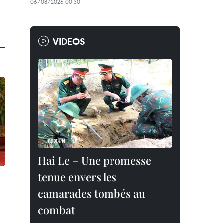
06/08/2026 00:30
VIDEOS
Hai Le – Une promesse
tenue envers les
camarades tombés au
combat