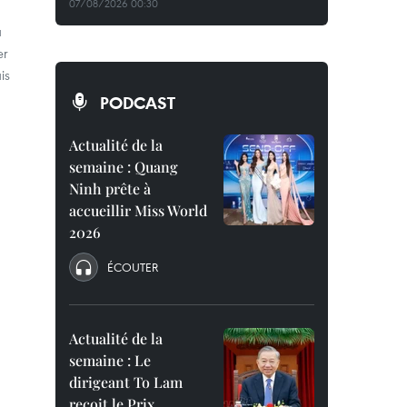
07/08/2026 00:30
a
er
is
PODCAST
Actualité de la
semaine : Quang
Ninh prête à
accueillir Miss World
2026
ÉCOUTER
Actualité de la
semaine : Le
dirigeant To Lam
reçoit le Prix