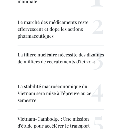
mondiale
Le marché des médicaments reste
effervescent et dope les actions
pharmaceutiques
La filière nucléaire nécessite des dizaines
de milliers de recrutements d’ici 2035
La stabilité macroéconomique du
Vietnam sera mise à l’épreuve au 2e
semestre
Vietnam-Cambodge : Une mission
d'étude pour accélérer le transport