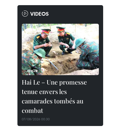
VIDEOS
Hai Le – Une promesse
tenue envers les
camarades tombés au
combat
07/08/2026 00:30