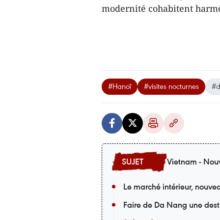
modernité cohabitent harm
#Hanoï
#visites nocturnes
#d
Vietnam - Nouv
Le marché intérieur, nouvea
Faire de Da Nang une desti