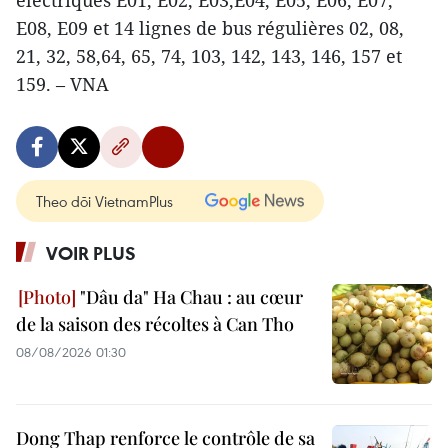
électriques E01, E02, E03,E04, E05, E06, E07,
E08, E09 et 14 lignes de bus régulières 02, 08,
21, 32, 58,64, 65, 74, 103, 142, 143, 146, 157 et
159. – VNA
Theo dõi VietnamPlus
VOIR PLUS
"Dâu da" Ha Chau : au cœur
de la saison des récoltes à Can Tho
08/08/2026 01:30
Dong Thap renforce le contrôle de sa