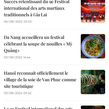
Succès retentissant du 9e Festival
international des arts martiaux
traditionnels à Gia Lai
06/08/2026 03:03
Da Nang accueillera un festival
célébrant la soupe de nouilles « Mỳ
Quảng»
05/08/2026 14:44
Hanoï reconnaît officiellement le
village de la soie de Van Phuc comme
site touristique
05/08/2026 09:42
Le 9e Festival international des arts