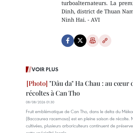
turboalternateurs. La pre
Dinh, district de Thuan Nam,
Ninh Hai. - AVI
VOIR PLUS
"Dâu da" Ha Chau : au cœur d
récoltes à Can Tho
08/08/2026 01:30
Fruit emblématique de Can Tho, dans le delta du Méko
(Baccaurea racemosa) est en pleine saison de récolte. M
cultivées, plusieurs arboriculteurs continuent de préserve
cette spécialité locale.