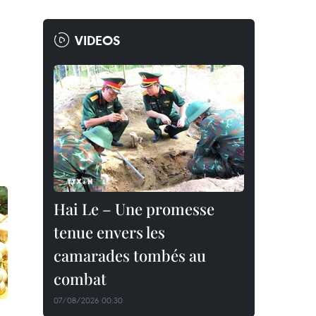
VIDEOS
Hai Le – Une promesse
tenue envers les
camarades tombés au
combat
07/08/2026 00:30