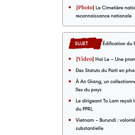
Le Cimetière nati
reconnaissance nationale
Édification du P
Hai Le – Une prom
Des Statuts du Parti en pha
À An Giang, un collectionneu
îles du pays
Le dirigeant To Lam reçoit 
du PPRL
Vietnam – Burundi : volont
substantielle