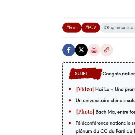
#Parti
#PCV
#Règlements du
Congrès nation
Hai Le – Une prom
Un universitaire chinois sa
Bach Ma, entre forê
Téléconférence nationale su
plénum du CC du Parti du