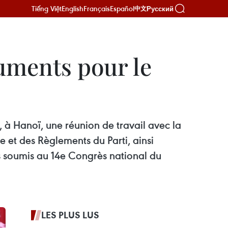
Tiếng Việt
English
Français
Español
Русский
中文
cuments pour le
, à Hanoï, une réunion de travail avec la
et des Règlements du Parti, ainsi
s soumis au 14e Congrès national du
LES PLUS LUS